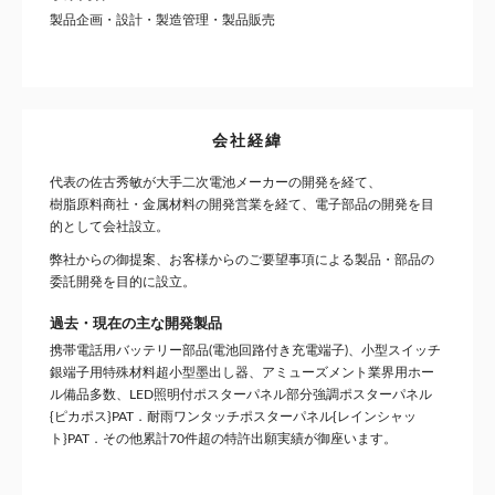
製品企画・設計・製造管理・製品販売
会社経緯
代表の佐古秀敏が大手二次電池メーカーの開発を経て、
樹脂原料商社・金属材料の開発営業を経て、電子部品の開発を目
的として会社設立。
弊社からの御提案、お客様からのご要望事項による製品・部品の
委託開発を目的に設立。
過去・現在の主な開発製品
携帯電話用バッテリー部品(電池回路付き充電端子)、小型スイッチ
銀端子用特殊材料超小型墨出し器、アミューズメント業界用ホー
ル備品多数、LED照明付ポスターパネル部分強調ポスターパネル
{ピカポス}PAT．耐雨ワンタッチポスターパネル{レインシャッ
ト}PAT．その他累計70件超の特許出願実績が御座います。